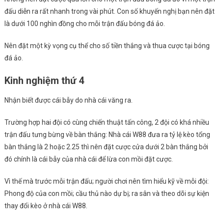
đấu diễn ra rất nhanh trong vài phút. Con số khuyến nghị bạn nên đặt
là dưới 100 nghìn đồng cho mỗi trận đấu bóng đá ảo.
Nên đặt một kỳ vọng cụ thể cho số tiền thắng và thua cược tại bóng
đá ảo.
Kinh nghiệm thứ 4
Nhận biết được cái bẫy do nhà cái văng ra.
Trường hợp hai đội có cùng chiến thuật tấn công, 2 đội có khá nhiều
trận đấu tưng bừng về bàn thắng: Nhà cái W88 đưa ra tỷ lệ kèo tổng
bàn thắng là 2 hoặc 2.25 thì nên đặt cược cửa dưới 2 bàn thắng bởi
đó chính là cái bẫy của nhà cái để lừa con mồi đặt cược.
Vì thế mà trước mỗi trận đấu; người chơi nên tìm hiểu kỹ về mỗi đội:
Phong độ của con mồi; cầu thủ nào dự bị; ra sân và theo dõi sự kiện
thay đổi kèo ở nhà cái W88.