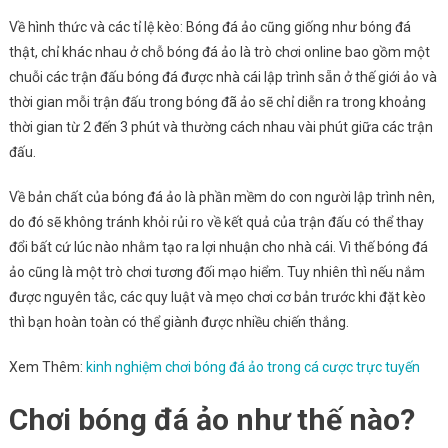
Về hình thức và các tỉ lệ kèo: Bóng đá ảo cũng giống như bóng đá
thật, chỉ khác nhau ở chỗ bóng đá ảo là trò chơi online bao gồm một
chuỗi các trận đấu bóng đá được nhà cái lập trình sẵn ở thế giới ảo và
thời gian mỗi trận đấu trong bóng đã ảo sẽ chỉ diễn ra trong khoảng
thời gian từ 2 đến 3 phút và thường cách nhau vài phút giữa các trận
đấu.
Về bản chất của bóng đá ảo là phần mềm do con người lập trình nên,
do đó sẽ không tránh khỏi rủi ro về kết quả của trận đấu có thể thay
đổi bất cứ lúc nào nhằm tạo ra lợi nhuận cho nhà cái. Vì thế bóng đá
ảo cũng là một trò chơi tương đối mạo hiểm. Tuy nhiên thì nếu nắm
được nguyên tắc, các quy luật và mẹo chơi cơ bản trước khi đặt kèo
thì bạn hoàn toàn có thể giành được nhiều chiến thắng.
Xem Thêm:
kinh nghiệm chơi bóng đá ảo trong cá cược trực tuyến
Chơi bóng đá ảo như thế nào?