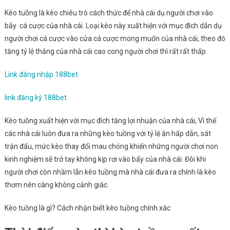
Kèo tuồng là kèo chiêu trò cách thức để nhà cái dụ người chơi vào
bẫy cá cược của nhà cái. Loại kèo này xuất hiện với mục đích dẫn dụ
người chơi cá cược vào cửa cá cược mong muốn của nhà cái, theo đó
tăng tỷ lệ thắng của nhà cái cao cong người chơi thì rất rất thấp.
Link đăng nhập 188bet
link đăng ký 188bet
Kèo tuồng xuất hiện với mục đích tăng lợi nhuận của nhà cái, Vì thế
các nhà cái luôn đưa ra những kèo tuồng với tỷ lệ ăn hấp dẫn, sát
trận đấu, mức kèo thay đổi mau chóng khiến những người chơi non
kinh nghiệm sẽ trở tay không kịp rơi vào bẩy của nhà cái. Đôi khi
người chơi còn nhầm lẫn kèo tuồng mà nhà cái đưa ra chính là kèo
thơm nên càng không cảnh giác.
Kèo tuồng là gì? Cách nhận biết kèo tuồng chính xác