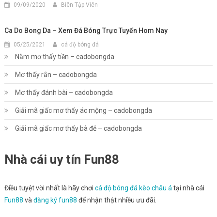
09/09/2020
Biên Tập Viên
Ca Do Bong Da – Xem Đá Bóng Trực Tuyến Hom Nay
05/25/2021
cá độ bóng đá
Nằm mơ thấy tiền – cadobongda
Mơ thấy rắn – cadobongda
Mơ thấy đánh bài – cadobongda
Giải mã giấc mơ thấy ác mộng – cadobongda
Giải mã giấc mơ thấy bà đẻ – cadobongda
Nhà cái uy tín Fun88
Điều tuyệt vời nhất là hãy chơi
cá độ bóng đá kèo châu á
tại nhà cái
Fun88
và
đăng ký fun88
để nhận thật nhiều ưu đãi.