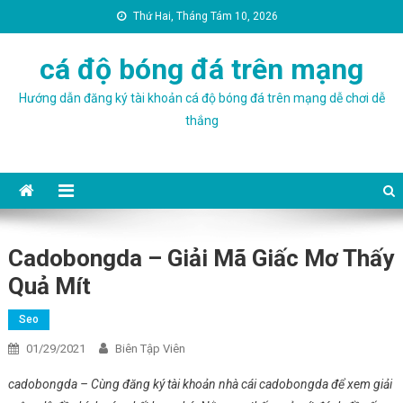
Thứ Hai, Tháng Tám 10, 2026
cá độ bóng đá trên mạng
Hướng dẫn đăng ký tài khoản cá độ bóng đá trên mạng dễ chơi dễ
thắng
Cadobongda – Giải Mã Giấc Mơ Thấy
Quả Mít
Seo
01/29/2021
Biên Tập Viên
cadobongda – Cùng đăng ký tài khoản nhà cái cadobongda để xem giải