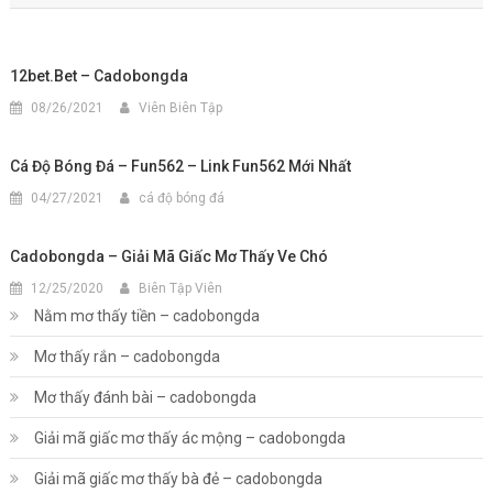
bài
viết
12bet.bet – Cadobongda
08/26/2021
Viên Biên Tập
Cá Độ Bóng Đá – Fun562 – Link Fun562 Mới Nhất
04/27/2021
cá độ bóng đá
Cadobongda – Giải Mã Giấc Mơ Thấy Ve Chó
12/25/2020
Biên Tập Viên
Nằm mơ thấy tiền – cadobongda
Mơ thấy rắn – cadobongda
Mơ thấy đánh bài – cadobongda
Giải mã giấc mơ thấy ác mộng – cadobongda
Giải mã giấc mơ thấy bà đẻ – cadobongda