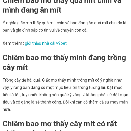
Chiêm bao mơ thấy quả mít chín và
mình đang ăn mít
Ý nghĩa giấc mơ thấy quả mít chín và bạn đang ăn quả mít chín đó là
bạn và gia đình sắp có tin vui về chuyện con cái.
Xem thêm :
giới thiệu nhà cái v9bet
Chiêm bao mơ thấy mình đang trồng
cây mít
Trồng cây để hái quả. Giấc mơ thấy mình trông mít có ý nghĩa như
vậy, ý rằng bạn đang có một mục tiêu lớn trong tương lai. Đặt mục
tiêu là tốt, tuy nhiên không nên quá kỳ vòng vì không phải cứ đặt mục
tiêu và cố gắng là sẽ thành công. Đôi khi cần có thêm cả sự may mắn
nữa.
Chiêm bao mơ thấy cây mít có rất