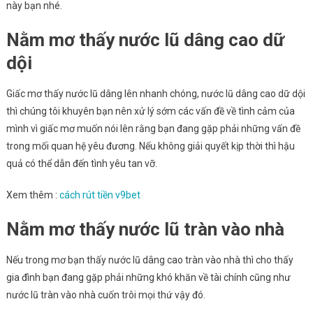
này bạn nhé.
Nằm mơ thấy nước lũ dâng cao dữ
dội
Giấc mơ thấy nước lũ dâng lên nhanh chóng, nước lũ dâng cao dữ dội
thì chúng tôi khuyên bạn nên xử lý sớm các vấn đề về tình cảm của
mình vì giấc mơ muốn nói lên rằng bạn đang gặp phải những vấn đề
trong mối quan hệ yêu đương. Nếu không giải quyết kịp thời thì hậu
quả có thể dẫn đến tình yêu tan vỡ.
Xem thêm :
cách rút tiền v9bet
Nằm mơ thấy nước lũ tràn vào nhà
Nếu trong mơ bạn thấy nước lũ dâng cao tràn vào nhà thì cho thấy
gia đình bạn đang gặp phải những khó khăn về tài chính cũng như
nước lũ tràn vào nhà cuốn trôi mọi thứ vậy đó.