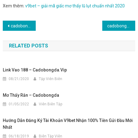
Xem thêm:
v9bet – giải mã giấc mơ thấy lũ lụt chuẩn nhất 2020
Điều
cadobongda – Giải mã giấc mơ thấy vợ
cadobongda – Giải mã giấc mơ thấy bắp ngô
hướng
RELATED POSTS
bài
viết
Link Vao 188 – Cadobongda.vip
08/21/2020
Tập Viên Biên
Mơ Thấy Rắn – Cadobongda
01/05/2022
Viên Biên Tập
Hướng Dẫn Đăng Ký Tài Khoản V9bet Nhận 100% Tiền Gửi Đầu Mới
Nhất
06/18/2019
Biên Tập Viên