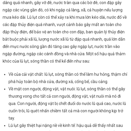
dâng quá nhanh, gây vỡ đê, nước tràn qua các bờ đê, con đập gây
ngập các vùng gần đó, có khi ngập cả làng, xã, cả huyện nếu lượng
mưa kéo dài. Lũ lụt còn có thể xảy ra khi mưa lớn kéo dài, nước đổ về
các đập thủy điện quá nhanh, vượt cảnh báo gây mất an toàn cho
đập thủy điện, để bảo vệ an toàn cho con đập, ban quản lý thủy điện
bắt buộc phải xã lũ, lượng nước xã lũ từ đập quá nhanh, quá lớn dẫn
đến mực nước sông gần đó tăng cao gây ngập lụt, nước trần vào
ngập đường, ngập các cánh đồng và nhà cửa. Một số hậu quả thảm
khóc của lũ lụt, sóng thần có thể kể đến như sau:
Về của cải vật chất: lũ lụt, sóng thần có thể làm hư hỏng, thậm chí
phá hủy toàn bộ nhà cửa, đường xá, cống bể, cầu cảng.
Về mặt con người, động vật, vật nuôi: lũ lụt, sóng thần có thể gây
thương vong cho tất cả con người, động vật, vật nuôi mà nó đi
qua. Con người, động vật bị chết đuối do nước lũ quá cao, nước lũ
cuốn trôi, lũ quét nhấn chiềm tất cả mà con người không kịp trở
tay.
Lũ lụt gây thiệt hại nặng nề về kinh tế: hậu quả dễ thấy nhất sau