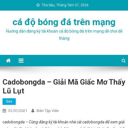
Thứ Sáu, Tháng Tám 07, 2026
cá độ bóng đá trên mạng
Hướng dẫn đăng ký tài khoản cá độ bóng đá trên mạng dễ chơi dễ
thắng
Cadobongda – Giải Mã Giấc Mơ Thấy
Lũ Lụt
Seo
01/01/2021
Biên Tập Viên
cadobongda – Cùng đăng ký tài khoản nhà cái cadobongda để xem giải