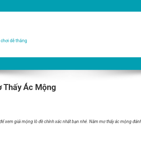
 chơi dễ thắng
ơ Thấy Ác Mộng
ể xem giải mộng lô đề chính xác nhất bạn nhé. Nằm mơ thấy ác mộng đán