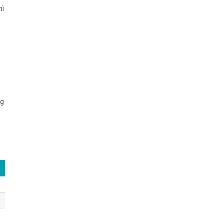
hì
ng