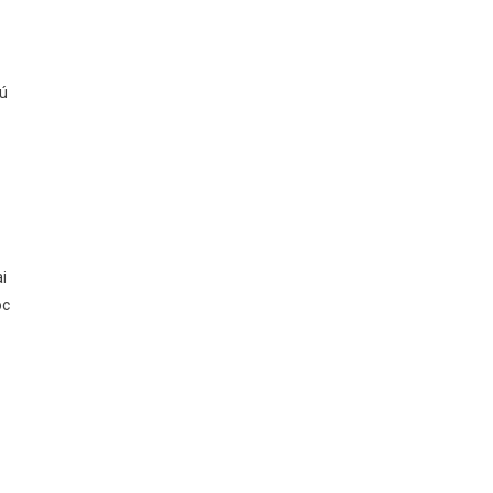
hú
i
óc