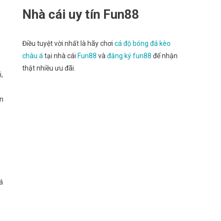
Nhà cái uy tín Fun88
Điều tuyệt vời nhất là hãy chơi
cá độ bóng đá kèo
châu á
tại nhà cái
Fun88
và
đăng ký fun88
để nhận
thật nhiều ưu đãi.
,
ắn
á