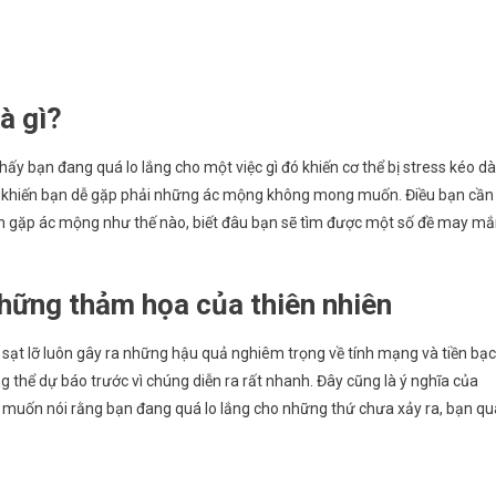
à gì?
y bạn đang quá lo lắng cho một việc gì đó khiến cơ thể bị stress kéo dài
ơ khiến bạn dễ gặp phải những ác mộng không mong muốn. Điều bạn cần
ình gặp ác mộng như thế nào, biết đâu bạn sẽ tìm được một số đề may m
hững thảm họa của thiên nhiên
 sạt lỡ luôn gây ra những hậu quả nghiêm trọng về tính mạng và tiền bạc
 thể dự báo trước vì chúng diễn ra rất nhanh. Đây cũng là ý nghĩa của
 muốn nói rằng bạn đang quá lo lắng cho những thứ chưa xảy ra, bạn qu