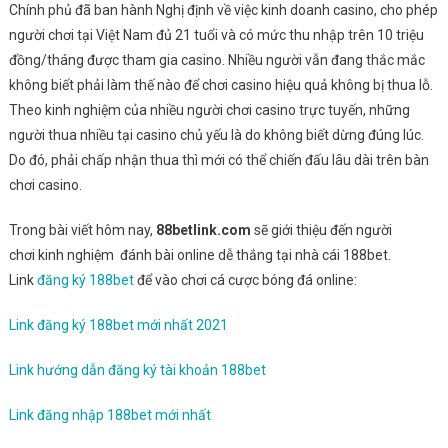
Chính phủ đã ban hành Nghị định về việc kinh doanh casino, cho phép
người chơi tại Việt Nam đủ 21 tuổi và có mức thu nhập trên 10 triệu
đồng/tháng được tham gia casino. Nhiều người vẫn đang thắc mắc
không biết phải làm thế nào để chơi casino hiệu quả không bị thua lỗ.
Theo kinh nghiệm của nhiều người chơi casino trực tuyến, những
người thua nhiều tại casino chủ yếu là do không biết dừng đúng lúc.
Do đó, phải chấp nhận thua thì mới có thể chiến đấu lâu dài trên bàn
chơi casino.
Trong bài viết hôm nay,
88betlink.com
sẽ giới thiệu đến người
chơi kinh nghiệm đánh bài online dễ thắng tại nhà cái 188bet.
Link
đăng ký 188bet
để vào chơi cá cược bóng đá online:
Link đăng ký 188bet mới nhất 2021
Link hướng dẫn đăng ký tài khoản 188bet
Link đăng nhập 188bet mới nhất