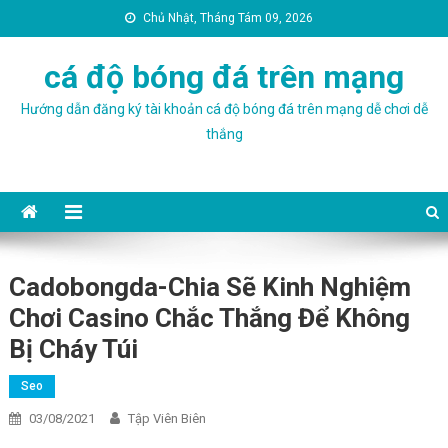
Chủ Nhật, Tháng Tám 09, 2026
cá độ bóng đá trên mạng
Hướng dẫn đăng ký tài khoản cá độ bóng đá trên mạng dễ chơi dễ
thắng
Cadobongda-Chia Sẽ Kinh Nghiệm
Chơi Casino Chắc Thắng Để Không
Bị Cháy Túi
Seo
03/08/2021
Tập Viên Biên