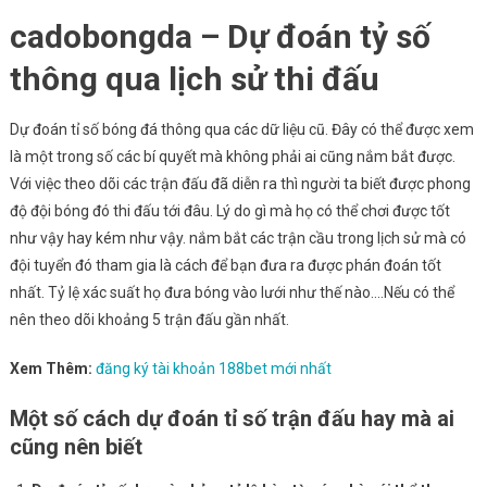
cadobongda – Dự đoán tỷ số
thông qua lịch sử thi đấu
Dự đoán tỉ số bóng đá thông qua các dữ liệu cũ. Đây có thể được xem
là một trong số các bí quyết mà không phải ai cũng nắm bắt được.
Với việc theo dõi các trận đấu đã diễn ra thì người ta biết được phong
độ đội bóng đó thi đấu tới đâu. Lý do gì mà họ có thể chơi được tốt
như vậy hay kém như vậy. nắm bắt các trận cầu trong lịch sử mà có
đội tuyển đó tham gia là cách để bạn đưa ra được phán đoán tốt
nhất. Tỷ lệ xác suất họ đưa bóng vào lưới như thế nào….Nếu có thể
nên theo dõi khoảng 5 trận đấu gần nhất.
Xem Thêm:
đăng ký tài khoản 188bet mới nhất
Một số cách dự đoán tỉ số trận đấu hay mà ai
cũng nên biết