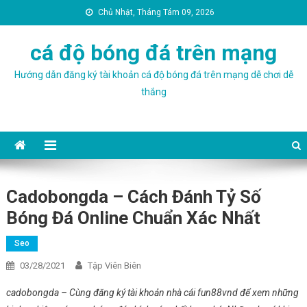
Chủ Nhật, Tháng Tám 09, 2026
cá độ bóng đá trên mạng
Hướng dẫn đăng ký tài khoản cá độ bóng đá trên mạng dễ chơi dễ
thắng
Cadobongda – Cách Đánh Tỷ Số
Bóng Đá Online Chuẩn Xác Nhất
Seo
03/28/2021
Tập Viên Biên
cadobongda – Cùng đăng ký tài khoản nhà cái fun88vnd để xem những