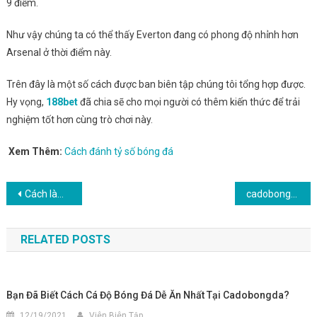
9 điểm.
Như vậy chúng ta có thể thấy Everton đang có phong độ nhỉnh hơn
Arsenal ở thời điểm này.
Trên đây là một số cách được ban biên tập chúng tôi tổng hợp được.
Hy vọng,
188bet
đã chia sẽ cho mọi người có thêm kiến thức để trải
nghiệm tốt hơn cùng trò chơi này.
Xem Thêm:
Cách đánh tỷ số bóng đá
Điều
Cách làm mặt nạ cho da từ trà xanh
cadobongda – Giải mã giấc mơ thấy đá bóng
hướng
RELATED POSTS
bài
viết
Bạn Đã Biết Cách Cá Độ Bóng Đá Dễ Ăn Nhất Tại Cadobongda?
12/19/2021
Viên Biên Tập