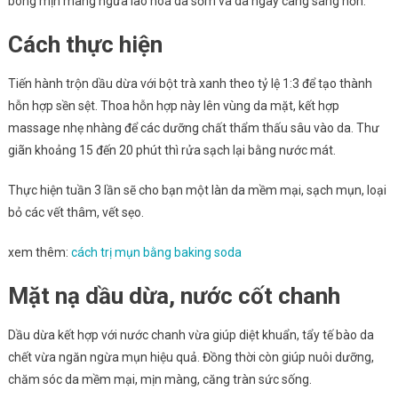
bóng mịn màng ngừa lão hoá da sớm và da ngày càng sáng hơn.
Cách thực hiện
Tiến hành trộn dầu dừa với bột trà xanh theo tỷ lệ 1:3 để tạo thành
hỗn hợp sền sệt. Thoa hỗn hợp này lên vùng da mặt, kết hợp
massage nhẹ nhàng để các dưỡng chất thẩm thấu sâu vào da. Thư
giãn khoảng 15 đến 20 phút thì rửa sạch lại bằng nước mát.
Thực hiện tuần 3 lần sẽ cho bạn một làn da mềm mại, sạch mụn, loại
bỏ các vết thâm, vết sẹo.
xem thêm:
cách trị mụn bằng baking soda
Mặt nạ dầu dừa, nước cốt chanh
Dầu dừa kết hợp với nước chanh vừa giúp diệt khuẩn, tẩy tế bào da
chết vừa ngăn ngừa mụn hiệu quả. Đồng thời còn giúp nuôi dưỡng,
chăm sóc da mềm mại, mịn màng, căng tràn sức sống.