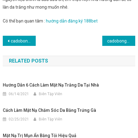
làn da trắng như mong muốn nhé.
Có thể bạn quan tâm :
hướng dẫn đăng ký 188bet
Điều
cadobongda – Mẹo Đánh Casino Trực Tuyến Giúp Bạn Chiến Thắng
cadobongda – Giải mã giấc mơ thấy mua nhà
hướng
RELATED POSTS
bài
viết
Hướng Dẫn 6 Cách Làm Mặt Nạ Trắng Da Tại Nhà
06/14/2021
Biên Tập Viên
Cách Làm Mặt Nạ Chăm Sóc Da Bằng Trứng Gà
02/25/2021
Biên Tập Viên
Mặt Nạ Trị Mụn Ẩn Bằng Tỏi Hiệu Quả