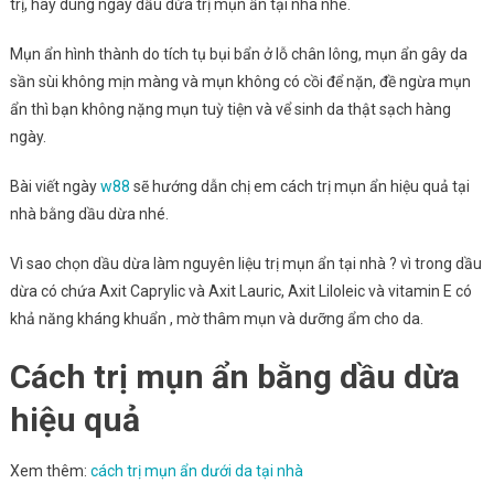
trị, hãy dùng ngay dầu dừa trị mụn ẩn tại nhà nhé.
Mụn ẩn hình thành do tích tụ bụi bẩn ở lỗ chân lông, mụn ẩn gây da
sần sùi không mịn màng và mụn không có cồi để nặn, đề ngừa mụn
ẩn thì bạn không nặng mụn tuỳ tiện và vể sinh da thật sạch hàng
ngày.
Bài viết ngày
w88
sẽ hướng dẫn chị em cách trị mụn ẩn hiệu quả tại
nhà bằng dầu dừa nhé.
Vì sao chọn dầu dừa làm nguyên liệu trị mụn ẩn tại nhà ? vì trong dầu
dừa có chứa Axit Caprylic và Axit Lauric, Axit Liloleic và vitamin E có
khả năng kháng khuẩn , mờ thâm mụn và dưỡng ẩm cho da.
Cách trị mụn ẩn bằng dầu dừa
hiệu quả
Xem thêm:
cách trị mụn ẩn dưới da tại nhà