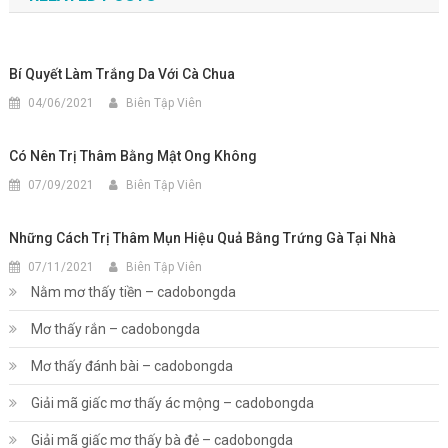
bài
viết
Bí Quyết Làm Trắng Da Với Cà Chua
04/06/2021
Biên Tập Viên
Có Nên Trị Thâm Bằng Mật Ong Không
07/09/2021
Biên Tập Viên
Những Cách Trị Thâm Mụn Hiệu Quả Bằng Trứng Gà Tại Nhà
07/11/2021
Biên Tập Viên
Nằm mơ thấy tiền – cadobongda
Mơ thấy rắn – cadobongda
Mơ thấy đánh bài – cadobongda
Giải mã giấc mơ thấy ác mộng – cadobongda
Giải mã giấc mơ thấy bà đẻ – cadobongda