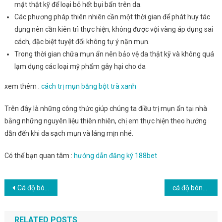
mặt thật kỹ để loại bỏ hết bụi bẩn trên da.
Các phương pháp thiên nhiên cần một thời gian để phát huy tác
dụng nên cần kiên trì thực hiện, không được vội vàng áp dụng sai
cách, đặc biệt tuyệt đối không tự ý nặn mụn.
Trong thời gian chữa mụn ẩn nên bảo vệ da thật kỹ và không quá
lạm dụng các loại mỹ phẩm gây hại cho da
xem thêm :
cách trị mụn bằng bột trà xanh
Trên đây là những công thức giúp chúng ta điều trị mụn ẩn tại nhà
bằng những nguyên liệu thiên nhiên, chị em thực hiện theo hướng
dẫn đến khi da sạch mụn và láng mịn nhé.
Có thể bạn quan tâm :
hướng dẫn đăng ký 188bet
Điều
Cá độ bóng đá – w88 w88 casino kèo bóng đá châu á nhà cái cá độ w88
cá độ bóng đá – fishing diary hack tien
hướng
RELATED POSTS