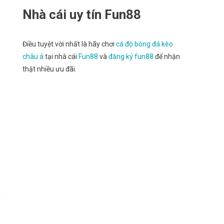
Nhà cái uy tín Fun88
Điều tuyệt vời nhất là hãy chơi
cá độ bóng đá kèo
châu á
tại nhà cái
Fun88
và
đăng ký fun88
để nhận
thật nhiều ưu đãi.
้