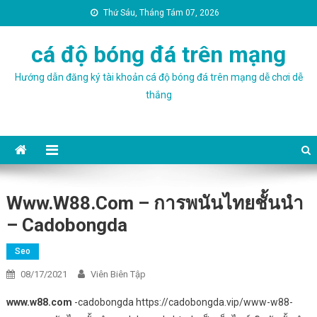
Thứ Sáu, Tháng Tám 07, 2026
cá độ bóng đá trên mạng
Hướng dẫn đăng ký tài khoản cá độ bóng đá trên mạng dễ chơi dễ
thắng
Www.w88.com – การพนันไทยชั้นนำ
– Cadobongda
Seo
08/17/2021
Viên Biên Tập
www.w88.com
-cadobongda https://cadobongda.vip/www-w88-