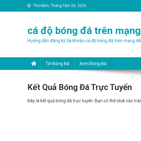
Thứ Năm, Tháng Tám 06, 2026
cá độ bóng đá trên mạng
Hướng dẫn đăng ký tài khoản cá độ bóng đá trên mạng dễ
Tin Bóng Đá
Xem Bóng Đá
Kết Quả Bóng Đá Trực Tuyến
Đây là kết quả bóng đá trực tuyến. Bạn có thể click vào t