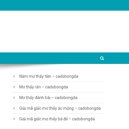
Nằm mơ thấy tiền – cadobongda
Mơ thấy rắn – cadobongda
Mơ thấy đánh bài – cadobongda
Giải mã giấc mơ thấy ác mộng – cadobongda
Giải mã giấc mơ thấy bà đẻ – cadobongda