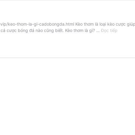
p/keo-thom-la-gi-cadobongda.html Kèo thơm là loại kèo cược giúp ng
Kèo
cá cược bóng đá nào cũng biết. Kèo thơm là gì? …
Đọc tiếp
thơm
là
gì
–
cadobon