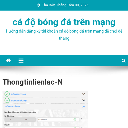
Thứ Bảy, Tháng Tám 08, 2026
cá độ bóng đá trên mạng
Hướng dẫn đăng ký tài khoản cá độ bóng đá trên mạng dễ chơi dễ
thắng
Thongtinlienlac-N