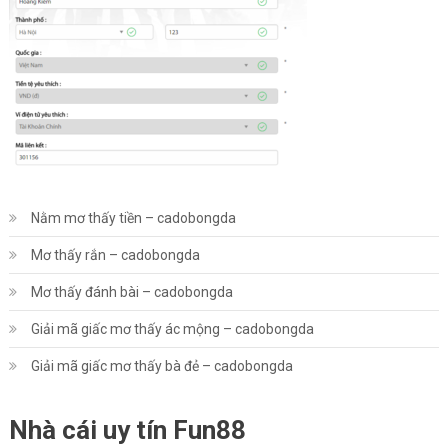
Nằm mơ thấy tiền – cadobongda
Mơ thấy rắn – cadobongda
Mơ thấy đánh bài – cadobongda
Giải mã giấc mơ thấy ác mộng – cadobongda
Giải mã giấc mơ thấy bà đẻ – cadobongda
Nhà cái uy tín Fun88