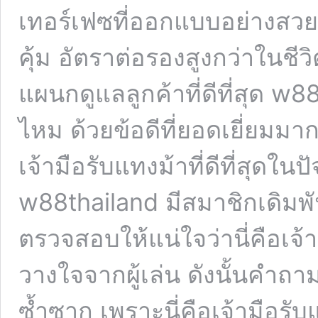
เทอร์เฟซที่ออกแบบอย่างสว
คุ้ม อัตราต่อรองสูงกว่าในชี
แผนกดูแลลูกค้าที่ดีที่สุด 
ไหม ด้วยข้อดีที่ยอดเยี่ยมมาก
เจ้ามือรับแทงม้าที่ดีที่สุดในป
w88thailand มีสมาชิกเดิมพั
ตรวจสอบให้แน่ใจว่านี่คือเจ้าม
วางใจจากผู้เล่น ดังนั้นคำถาม
ซ้ำซาก เพราะนี่คือเจ้ามือรั