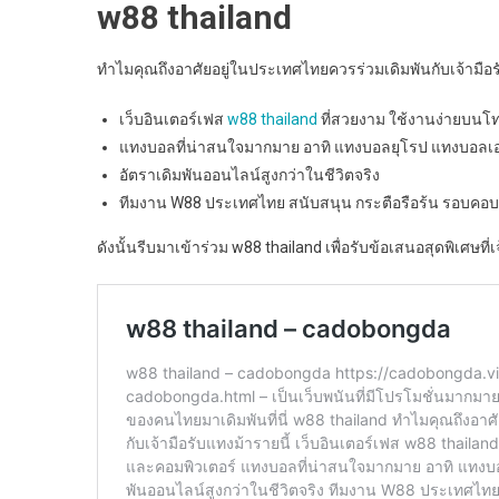
w88 thailand
ทำไมคุณถึงอาศัยอยู่ในประเทศไทยควรร่วมเดิมพันกับเจ้ามือร
เว็บอินเตอร์เฟส
w88 thailand
ที่สวยงาม ใช้งานง่ายบนโ
แทงบอลที่น่าสนใจมากมาย อาทิ แทงบอลยุโรป แทงบอลเอ
อัตราเดิมพันออนไลน์สูงกว่าในชีวิตจริง
ทีมงาน W88 ประเทศไทย สนับสนุน กระตือรือร้น รอบคอบ ท
ดังนั้นรีบมาเข้าร่วม w88 thailand เพื่อรับข้อเสนอสุดพิเศษที