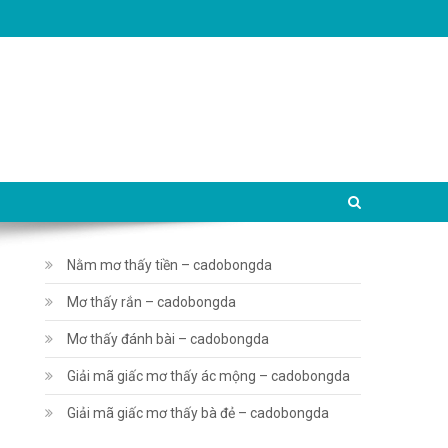
Nằm mơ thấy tiền – cadobongda
Mơ thấy rắn – cadobongda
Mơ thấy đánh bài – cadobongda
Giải mã giấc mơ thấy ác mộng – cadobongda
Giải mã giấc mơ thấy bà đẻ – cadobongda