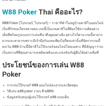
W88 Poker
Thai คืออะไร?
W88 Poker (โปกเกอร์, โปกเกอร์) – ราชากีฬาในหมู่บ้านคาสิโนออนไลน์
เป็นที่รักของใครหลายคน เกมนี้เป็นเกมคาสิโนที่ต้องใช้ความคิดอย่าง
เต็มที่พร้อมรูปแบบการเล่นที่น่าดึงดูดอย่างยิ่ง อย่างไรก็ตาม เกมนี้หายาก
มากและหายากเพราะมีเจ้ามือรับแทงเพียงไม่กี่คนเท่านั้นที่จัดการเกมนี้
ยกเว้น W88 บ้านนี้มีคาสิโนโป๊กเกอร์ออนไลน์โดยเฉพาะ ที่นี่สัญญาว่าจะ
เป็นสถานที่ที่คุณสามารถเพลิดเพลินและแข่งขันกับผู้อื่นได้อย่างเต็มที่
ประโยชน์ของการเล่น W88
Poker
การเล่นโป๊กเกอร์ W88 ออนไลน์สะดวกและยืดหยุ่น
วิธีเล่น w88 poker ง่ายๆ ที่ w88th
ข้อมูลสนับสนุนผู้เล่นโป๊กเกอร์ w88 แบบเต็ม