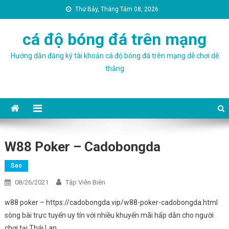
Thứ Bảy, Tháng Tám 08, 2026
cá độ bóng đá trên mạng
Hướng dẫn đăng ký tài khoản cá độ bóng đá trên mạng dễ chơi dễ
thắng
W88 Poker – Cadobongda
Seo
08/26/2021
Tập Viên Biên
w88 poker – https://cadobongda.vip/w88-poker-cadobongda.html
sòng bài trực tuyến uy tín với nhiều khuyến mãi hấp dẫn cho người
chơi tại Thái Lan