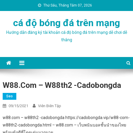
Thứ Sáu, Tháng Tám 07, 2026
cá độ bóng đá trên mạng
Hướng dẫn đăng ký tài khoản cá độ bóng đá trên mạng dễ chơi dễ
thắng
W88.com – W88th2 -cadobongda
Seo
09/15/2021
Viên Biên Tập
w88.com – w88th2 -cadobongda https://cadobongda.vip/w88-com-
w88th2-cadobongda.html – w88.com – เว็บพนันบอลชั้นนำของไทย
พร้อมข้อดีที่โดดเด่นมากมาย