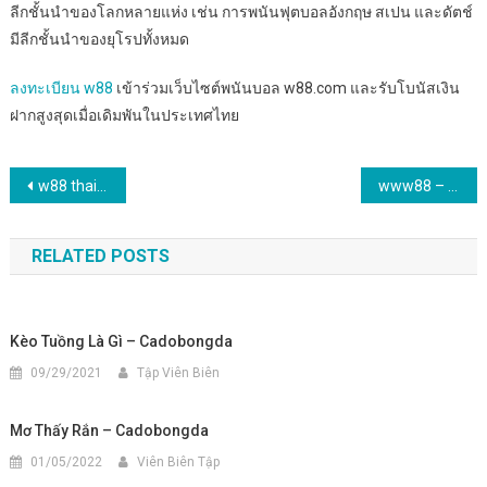
ลีกชั้นนำของโลกหลายแห่ง เช่น การพนันฟุตบอลอังกฤษ สเปน และดัตช์
มีลีกชั้นนำของยุโรปทั้งหมด
ลงทะเบียน w88
เข้าร่วมเว็บไซต์พนันบอล w88.com และรับโบนัสเงิน
ฝากสูงสุดเมื่อเดิมพันในประเทศไทย
Điều
w88 thailand – cadobongda
www88 – w88th2 – cadobongda
hướng
RELATED POSTS
bài
viết
Kèo Tuồng Là Gì – Cadobongda
09/29/2021
Tập Viên Biên
Mơ Thấy Rắn – Cadobongda
01/05/2022
Viên Biên Tập