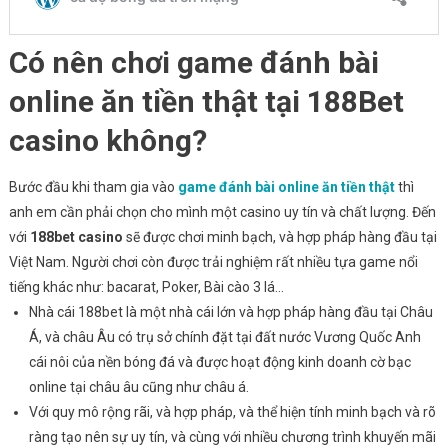
Có nên chơi game đánh bài
online ăn tiền thật tại 188Bet
casino không?
Bước đầu khi tham gia vào
game đánh bài online ăn tiền thật
thì
anh em cần phải chọn cho mình một casino uy tín và chất lượng. Đến
với
188bet casino
sẽ được chơi minh bạch, và hợp pháp hàng đầu tại
Việt Nam. Người chơi còn được trải nghiệm rất nhiều tựa game nổi
tiếng khác như: bacarat, Poker, Bài cào 3 lá…
Nhà cái 188bet là một nhà cái lớn và hợp pháp hàng đầu tại Châu
Á, và châu Âu có trụ sở chính đặt tại đất nước Vương Quốc Anh
cái nôi của nền bóng đá và được hoạt động kinh doanh cờ bạc
online tại châu âu cũng như châu á.
Với quy mô rộng rãi, và hợp pháp, và thể hiện tính minh bạch và rõ
ràng tạo nên sự uy tín, và cùng với nhiều chương trình khuyến mãi