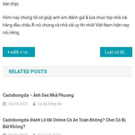
tiền thật.
Hôm nay chúng tôi sẽ giúp anh em đánh giá & lựa chọn top nhà cái
hàng đầu châu Á nói chung và nhà cái uy tín nhất Việt Nam hiện nay
nói riêng.
Điều
w88 ภาษา ไทย – w88th – cadobongda
Luật cá độ bóng đá – cadobongda
hướng
RELATED POSTS
bài
viết
Cadobongda – Ảnh Sex Nhã Phương
06/19/2021
cá độ bóng đá
Cadobongda-Đánh Lô Đề Online Có An Toàn Không? Chơi Có Bị
Bắt Không?