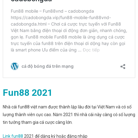
Fun88 2021
Nhà cái fun88 việt nam được thành lập lâu đời tại Việt Nam và có số
lượng thành viên cực cao. Năm 2021 thì nhà cái này càng có số lượng
tin tưởng tham gia cá cược càng lớn.
Link fun88
2021 để dăng ký hoặc đăng nhập