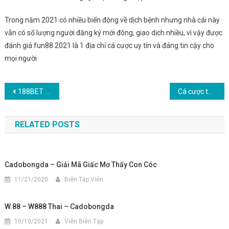
Trong năm 2021 có nhiều biến động về dịch bệnh nhưng nhà cái này
vẫn có số lượng người đăng ký mới đông, giao dịch nhiều, vì vậy được
đánh giá fun88 2021 là 1 địa chỉ cá cược uy tín và đáng tin cậy cho
mọi người
Điều
188BET 2021 – cadobongda
Cá cược thể thao trực tuyến Fun88 vnd – cadobongda
hướng
RELATED POSTS
bài
viết
Cadobongda – Giải Mã Giấc Mơ Thấy Con Cóc
11/21/2020
Biên Tập Viên
W.88 – W888 Thai – Cadobongda
10/10/2021
Viên Biên Tập