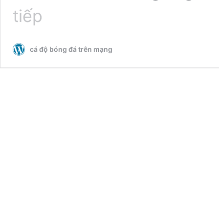
88betlink.com
tiếp
–
Kèo
rung
cá độ bóng đá trên mạng
là
gì?
–
cadobongda