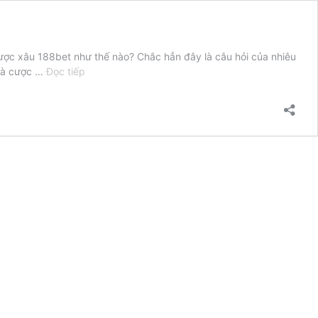
ợc xâu 188bet như thế nào? Chắc hẳn đây là câu hỏi của nhiêu
88betlink.com
 là cược …
Đọc tiếp
–
Cách
tính
cược
xâu
188BET
–
cadobongda