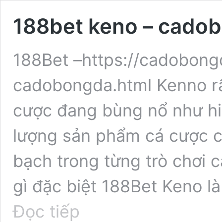
188bet keno – cado
188Bet –https://cadobong
cadobongda.html Kenno rất
cược đang bùng nổ như hi
lượng sản phẩm cá cược ca
bạch trong từng trò chơi 
gì đặc biệt 188Bet Keno là
188bet
Đọc tiếp
keno